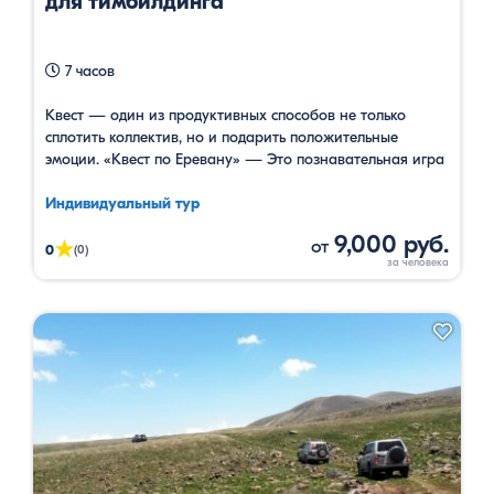
для тимбилдинга
7 часов
Квест — один из продуктивных способов не только
сплотить коллектив, но и подарить положительные
эмоции. «Квест по Еревану» — Это познавательная игра
во время которого у вас будет возможность
познакомится с Ереваном и отыскать сокровища. По
Индивидуальный тур
легенде Квеста Когда-то давно Ной (тот самый),
9,000 руб.
от
★
спускаясь с горы Арарат, спрятал волшебные обереги.
0
(0)
Спрятал — да и позабыл, где. …