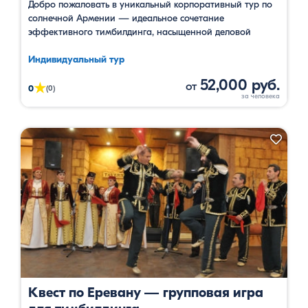
Добро пожаловать в уникальный корпоративный тур по
солнечной Армении — идеальное сочетание
эффективного тимбилдинга, насыщенной деловой
программы и увлекательного культурного досуга. Ваше
путешествие начнется в столице страны, Ереване, где
Индивидуальный тур
команду ждет визит на легендарный коньячный завод
52,000 руб.
от
★
«Арарат» с эксклюзивной дегустацией и знакомством с
0
(0)
историей бренда мирового уровня. Вечером участников
ожидает обзорный тур по знаковым местам …
Квест по Еревану — групповая игра