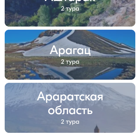
2 тура
Арагац
2 тура
Араратская
область
2 тура