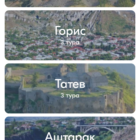
Горис
3 тура
Татев
3 тура
Аштарак