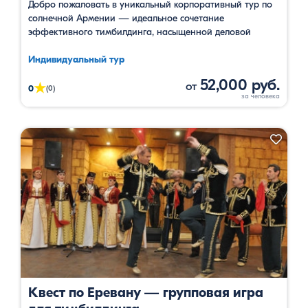
Добро пожаловать в уникальный корпоративный тур по
солнечной Армении — идеальное сочетание
эффективного тимбилдинга, насыщенной деловой
программы и увлекательного культурного досуга. Ваше
путешествие начнется в столице страны, Ереване, где
Индивидуальный тур
команду ждет визит на легендарный коньячный завод
52,000 руб.
от
★
«Арарат» с эксклюзивной дегустацией и знакомством с
0
(0)
историей бренда мирового уровня. Вечером участников
ожидает обзорный тур по знаковым местам …
Квест по Еревану — групповая игра