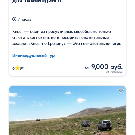
для тимбилдинга
7 часов
Квест — один из продуктивных способов не только
сплотить коллектив, но и подарить положительные
эмоции. «Квест по Еревану» — Это познавательная игра
во время которого у вас будет возможность
познакомится с Ереваном и отыскать сокровища. По
Индивидуальный тур
легенде Квеста Когда-то давно Ной (тот самый),
9,000 руб.
от
★
спускаясь с горы Арарат, спрятал волшебные обереги.
0
(0)
Спрятал — да и позабыл, где. …