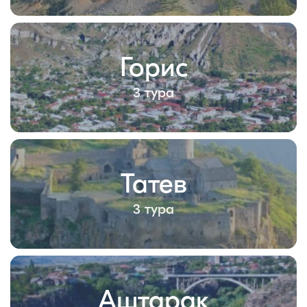
Горис
3 тура
Татев
3 тура
Аштарак