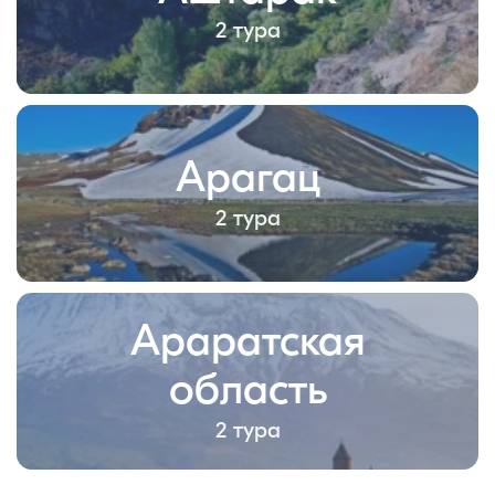
2 тура
Арагац
2 тура
Араратская
область
2 тура