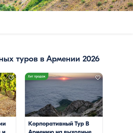
ных туров в Армении 2026
Хит продаж
ии
Корпоративный Тур В
 и
Армению на выходные