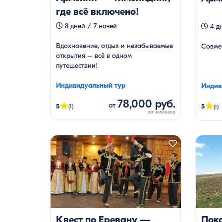
пут
где всё включено!
8 дней / 7 ночей
4 дн
Вдохновение, отдых и незабываемые
Совмес
открытия – всё в одном
путешествии!
Индивидуальный тур
Индив
78,000 руб.
★
от
★
5
5
(1)
(1)
Квест по Еревану —
Пок