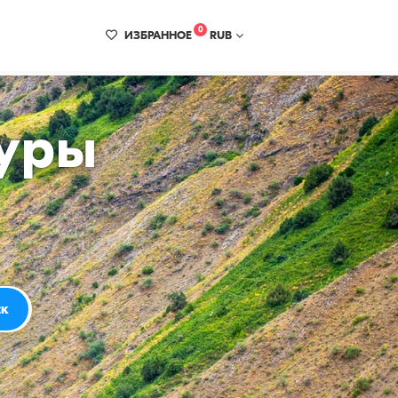
0
ИЗБРАННОЕ
RUB
уры
ск