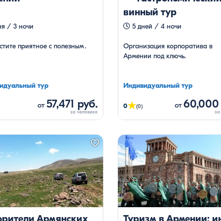
евки
винный тур
я / 3 ночи
5 дней / 4 ночи
тите приятное с полезным․
Организация корпоратива в
Армении под ключь.
идуальный тур
Индивидуальный тур
57,471 руб.
60,000 
★
от
от
0
(0)
орители Армянских
Туризм в Армении: и