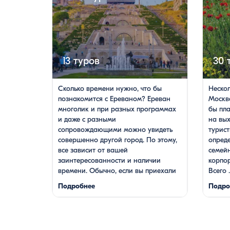
13 туров
30 
Сколько времени нужно, что бы
Нескол
познакомится с Ереваном? Ереван
Москва
многолик и при разных программах
бы пл
и даже с разными
на вы
сопровождающими можно увидеть
турист
совершенно другой город. По этому,
опреде
все зависит от вашей
семейн
заинтересованности и наличии
корпор
времени. Обычно, если вы приехали
Всего .
в Армению ...
Подробнее
Подро