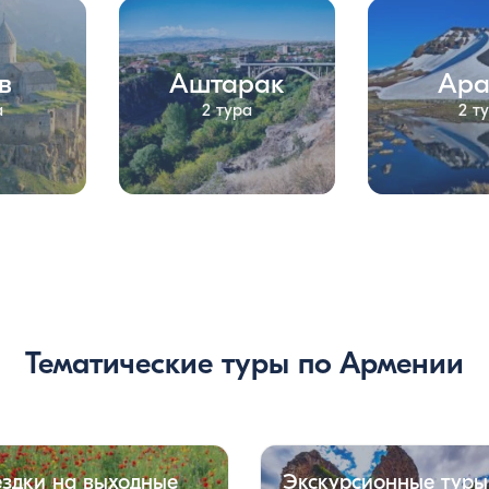
в
Аштарак
Ара
а
2 тура
2 т
Тематические туры по Армении
здки на выходные
Экскурсионные туры