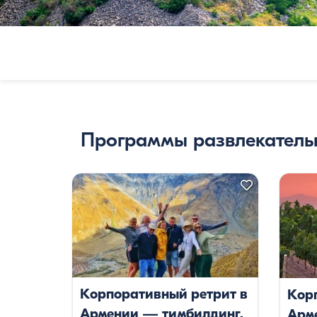
—
це
на
Программы развлекательн
нед
и
экс
Корпоративный ретрит в
Кор
Армении — тимбилдинг,
Арм