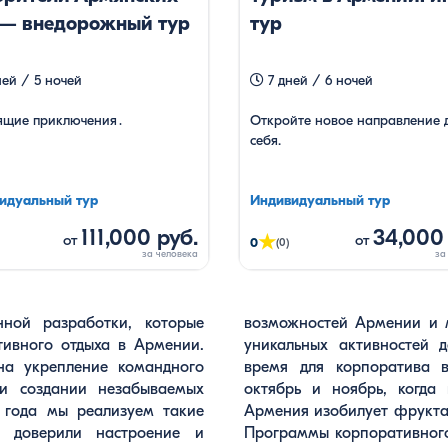
 — внедорожный тур
тур
ей / 5 ночей
7 дней / 6 ночей
ящие приключения․
Откройте новое направление 
себя.
идуальный тур
Индивидуальный тур
111,000 руб.
34,000 
★
от
от
0
(0)
нной разработки, которые
от самых нестандартных и
тивного отдыха в Армении.
и классических. Идеальное
на укрепление командного
нние месяцы - сентябрь,
 и создании незабываемых
, не жарко и не холодно,
 года мы реализуем такие
о на туристических местах.
е доверили настроение и
 в 10 из 10 случаев всегда