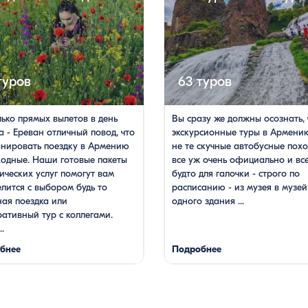
туров
63 туров
ько прямых вылетов в день
Вы сразу же должны осознать, 
 - Ереван отличный повод, что
экскурсионные туры в Армени
анировать поездку в Армению
не те скучные автобусные похо
ходные. Наши готовые пакеты
все уж очень официально и все
ических услуг помогут вам
будто для галочки - строго по
лится с выбором будь то
расписанию - из музея в музей
ая поездка или
одного здания ...
ативный тур с коллегами.
..
бнее
Подробнее