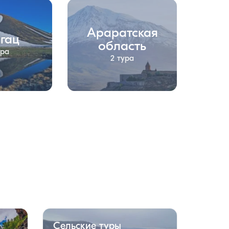
Араратская
гац
область
ура
2 тура
Сельские туры