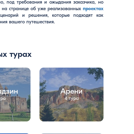
и на странице об уже реализованных
проектах
енарий и решения, которые подходят как
ния вашего путешествия.
ых турах
адзин
Арени
ура
4 тура