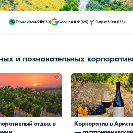
ны
Tripadvisor
4.9
●
(150)
Google
4.8
★
(125)
Яндекс
5.0
★
(155)
ых и познавательных корпоратив
орогие
клюзивные
поративный отдых в
Корпоратив в Армен
ении
— гастрономический