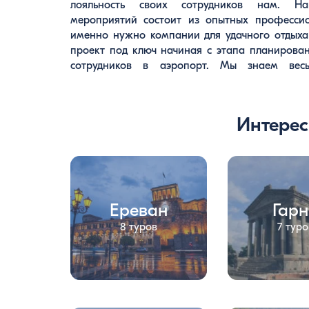
лояльность своих сотрудников нам. Н
составляются индивидуально, под требования
мероприятий состоит из опытных профессио
именно нужно компании для удачного отдыха 
проект под ключ начиная с этапа планирова
сотрудников в аэропорт. Мы знаем весь
Интерес
Ереван
Гар
8 туров
7 туро