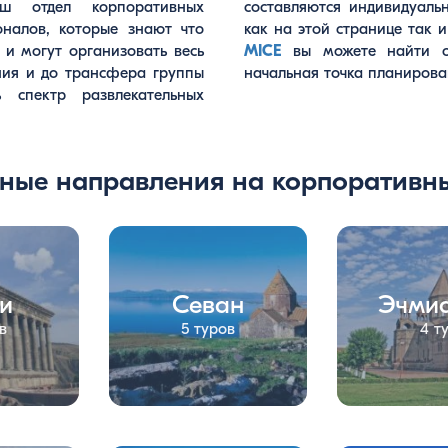
аш отдел корпоративных
 и ожыдания заказчика, но
налов, которые знают что
как на этой странице так 
и могут организовать весь
MICE
вы можете найти сц
ния и до трансфера группы
начальная точка планирова
 спектр развлекательных
ные направления на корпоративн
ни
Севан
Эчми
в
5 туров
4 т