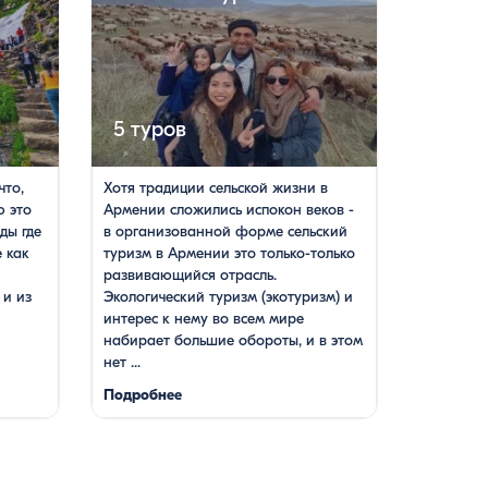
5 туров
что,
Хотя традиции сельской жизни в
ю это
Армении сложились испокон веков -
ды где
в организованной форме сельский
 как
туризм в Армении это только-только
развивающийся отрасль.
 и из
Экологический туризм (экотуризм) и
интерес к нему во всем мире
набирает большие обороты, и в этом
нет ...
Подробнее