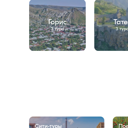
Горис
Тате
3 тура
3 тур
Сити-туры
Пое