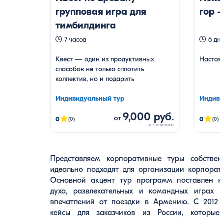
групповая игра для
гор
тимбилдинга
7 часов
6 дн
Квест — один из продуктивных
Насто
способов не только сплотить
коллектив, но и подарить
положительные эмоции. «Квест по
Еревану» — Это познавательная
Индивидуальный тур
Индив
игра во время которого у вас будет
9,000 руб.
★
★
от
возможность познакомится с
0
0
(0)
(0)
Ереваном и отыскать сокровища. По
легенде Квеста Когда-то давно Ной
(тот самый), спускаясь с горы Арарат,
спрятал волшебные обереги. Спрятал
Представляем корпоративные туры собстве
возможностей Армении и можем предложить 
— да и позабыл, где. …
идеально подходят для организации корпора
уникальных активностей до самых строгих 
Основной акцент тур программ поставлен 
время для корпоратива в Армении это осе
духа, развлекательных и командных играх
октябрь и ноябрь, когда погода бархатная
впечатлений от поездки в Армению. С 2012
Армения изобилует фруктами и не очень людн
кейсы для заказчиков из России, которы
Программы корпоративного туризма в Армению